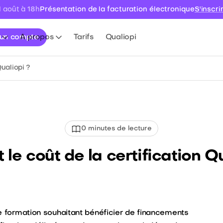
Présentation de la facturation électronique
S'inscri
1 août à 18h
 un compte
A propos
Tarifs
Qualiopi
Qualiopi ?
0
minutes de lecture
 le coût de la certification Q
de formation souhaitant bénéficier de financements