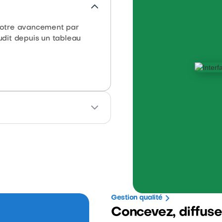
 votre avancement par
udit depuis un tableau
mple grâce à une interface
chéances à ne pas manquer.
Gestion qualité
Concevez, diffuse