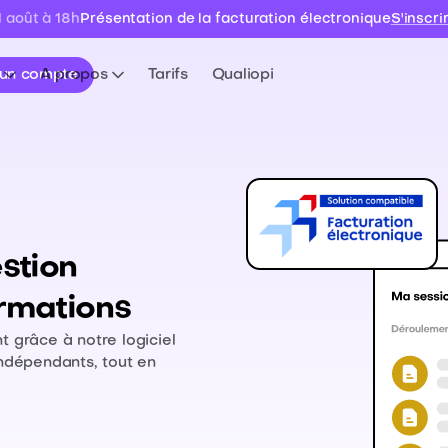
Présentation de la facturation électronique
S'inscri
1 août à 18h
 un compte
A propos
Tarifs
Qualiopi
estion
ormations
t grâce à notre logiciel
indépendants, tout en