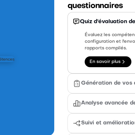
questionnaires
Quiz d'évaluation 
Évaluez les compéten
configuration et l'env
rapports compilés.
En savoir plus
Génération de vos 
Créez vos propres qu
Analyse avancée de
questionnaires confor
Analysez vos question
En savoir plus
Suivi et améliorati
évaluation. Filtrez pa
quelques clics.