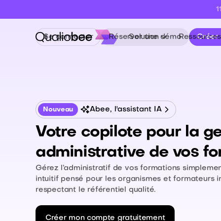
1
Se connecter
Réserver une démo
Solution
Ressources
Créer
Abee, l'assistant IA
Nouveau
Votre copilote pour la g
administrative de vos f
Gérez l’administratif de vos formations simplemen
intuitif pensé pour les organismes et formateurs 
respectant le référentiel qualité.
Créer mon compte gratuitement