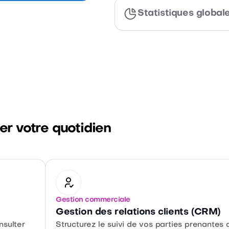
Suivez les retours ap
Statistiques global
démarche d'améliorati
En savoir plus
Suivez vos taux de sa
En savoir plus
de formation, avec de
En savoir plus
ter votre quotidien
Gestion commerciale
Gestion des relations clients (CRM)
nsulter
Structurez le suivi de vos parties prenantes