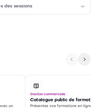
prenants en temps réel et documentez votre
es des sessions
on continue exigée par Qualiopi.
tisfaction et de recommandation par session
s indicateurs qualité conformes Qualiopi.
Gestion commerciale
Catalogue public de formations
 avec un
Présentez vos formations en ligne et laiss