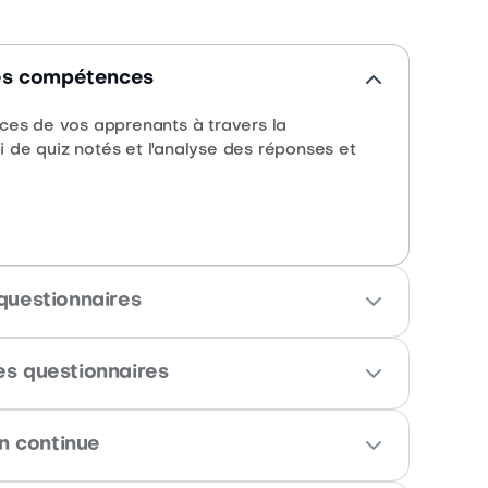
des compétences
ces de vos apprenants à travers la
oi de quiz notés et l'analyse des réponses et
questionnaires
estionnaires ou sélectionnez des modèles de
s questionnaires
mes aux exigences en vigueur.
naires de satisfaction, positionnement ou
on continue
r client, formateur, date ou formation en