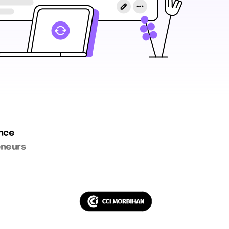
ance
eneurs