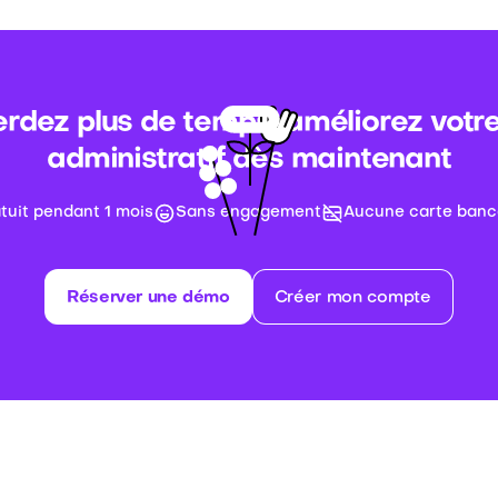
rdez plus de temps, améliorez votre
administratif dès maintenant
atuit pendant 1 mois
Sans engagement
Aucune carte banc
Réserver une démo
Créer mon compte