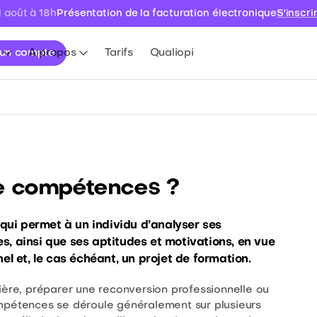
Présentation de la facturation électronique
S'inscri
1 août à 18h
 un compte
A propos
Tarifs
Qualiopi
de compétences ?
ui permet à un individu d’analyser ses
s, ainsi que ses aptitudes et motivations, en vue
el et, le cas échéant, un projet de formation.
arrière, préparer une reconversion professionnelle ou
ompétences se déroule généralement sur plusieurs