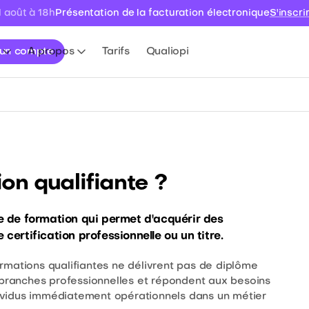
Présentation de la facturation électronique
S'inscri
1 août à 18h
 un compte
A propos
Tarifs
Qualiopi
on qualifiante ?
 de formation qui permet d'acquérir des
ertification professionnelle ou un titre.
rmations qualifiantes ne délivrent pas de diplôme
s branches professionnelles et répondent aux besoins
ndividus immédiatement opérationnels dans un métier