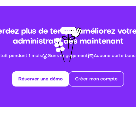
rdez plus de temps, améliorez votre
administratif dès maintenant
atuit pendant 1 mois
Sans engagement
Aucune carte banc
Réserver une démo
Créer mon compte