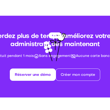
rdez plus de temps, améliorez votre
administratif dès maintenant
atuit pendant 1 mois
Sans engagement
Aucune carte banc
Réserver une démo
Créer mon compte