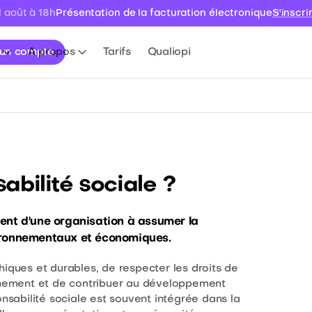
Présentation de la facturation électronique
S'inscri
1 août à 18h
 un compte
A propos
Tarifs
Qualiopi
abilité sociale ?
ent d'une organisation à assumer la
vironnementaux et économiques.
hiques et durables, de respecter les droits de
onnement et de contribuer au développement
abilité sociale est souvent intégrée dans la