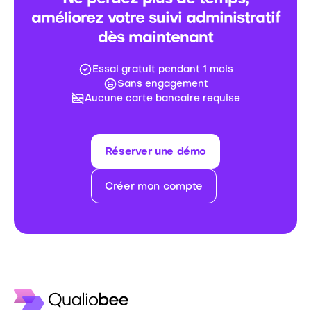
améliorez votre suivi administratif
dès maintenant
Essai gratuit pendant 1 mois
Sans engagement
Aucune carte bancaire requise
Réserver une démo
Créer mon compte