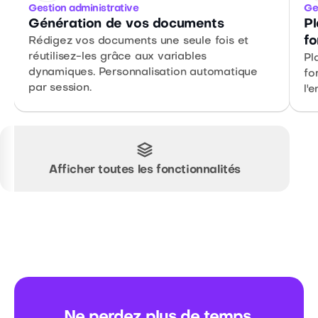
Gestion administrative
Ge
Génération de vos documents
Pl
fo
Rédigez vos documents une seule fois et
réutilisez-les grâce aux variables
Pl
dynamiques. Personnalisation automatique
fo
par session.
l'
Afficher toutes les fonctionnalités
Ne perdez plus de temps,