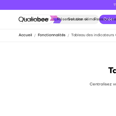
1
Se connecter
Réserver une démo
Solution
Ressources
Créer
Accueil
Fonctionnalités
Tableau des indicateurs 
T
Centralisez v