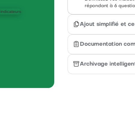
répondant à 6 questio
Ajout simplifié et c
Ajoutez vos preuves 
Documentation comp
Qualiobee ou manuelle
Consignez avancements
Archivage intelligen
preuves pour chaque in
Archivez votre tableau
et repartez sereineme