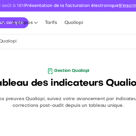
Présentation de la facturation électronique
S'inscri
1 août à 18h
 un compte
A propos
Tarifs
Qualiopi
Qualiopi
Gestion Qualiopi
ableau des indicateurs Qualio
os preuves Qualiopi, suivez votre avancement par indicateu
corrections post-audit depuis un tableau unique.