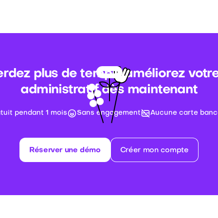
rdez plus de temps, améliorez votre
administratif dès maintenant
atuit pendant 1 mois
Sans engagement
Aucune carte banc
Réserver une démo
Créer mon compte