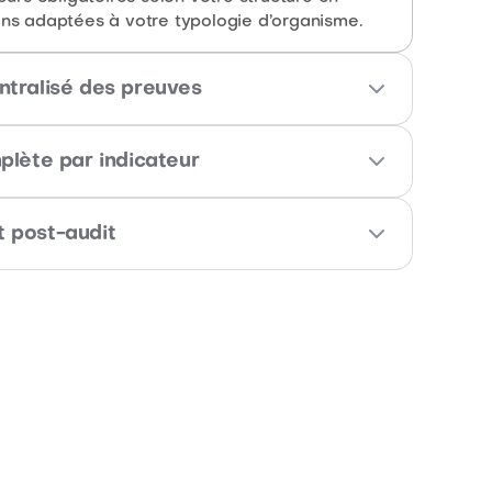
ns adaptées à votre typologie d’organisme.
entralisé des preuves
en quelques clics depuis vos documents
lète par indicateur
ment, pour chaque indicateur Qualiopi.
, corrections, obligations et exemples de
t post-audit
dicateur du Référentiel national qualité.
 avec toutes les preuves liées après un audit,
nt sur une base vierge et propre.