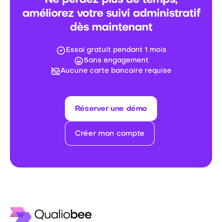
Ne perdez plus de temps,
améliorez votre suivi administratif
dès maintenant
Essai gratuit pendant 1 mois
Sans engagement
Aucune carte bancaire requise
Réserver une démo
Créer mon compte