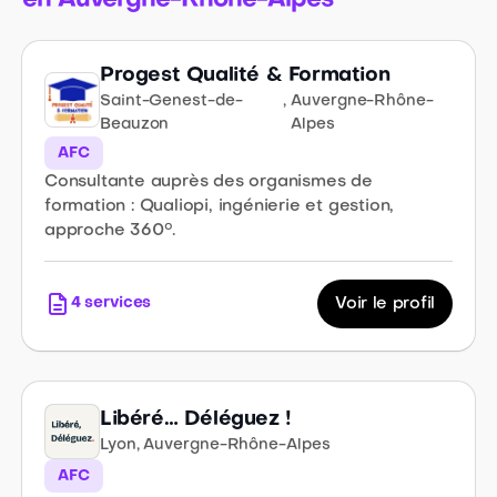
en Auvergne-Rhône-Alpes
Progest Qualité & Formation
Saint-Genest-de-
,
Auvergne-Rhône-
Beauzon
Alpes
AFC
Consultante auprès des organismes de
formation : Qualiopi, ingénierie et gestion,
approche 360°.
4
services
Voir le profil
Libéré… Déléguez !
Lyon
,
Auvergne-Rhône-Alpes
AFC