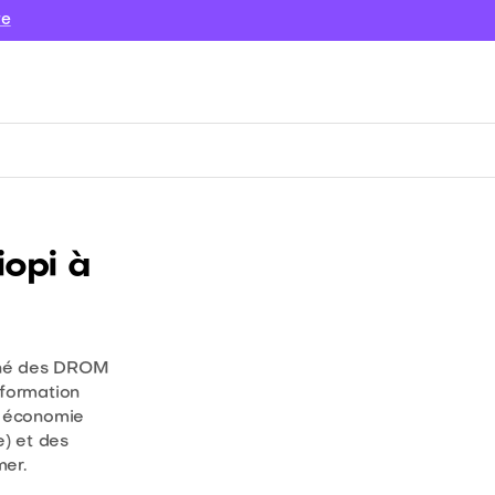
re
opi à
ché des DROM
 formation
e économie
e) et des
er.