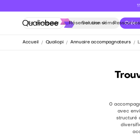
1
Se connecter
Réserver une démo
Solution
Ressources
Créer
Accueil
Qualiopi
Annuaire accompagnateurs
Trou
0
accompagna
avec envi
structuré
diversif
ac