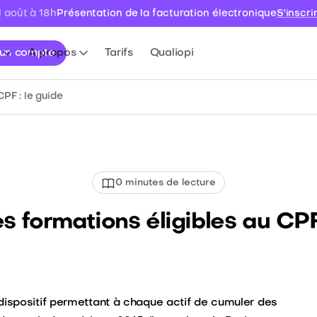
Présentation de la facturation électronique
S'inscri
1 août à 18h
 un compte
A propos
Tarifs
Qualiopi
PF : le guide
0
minutes de lecture
s formations éligibles au CPF 
ispositif permettant à chaque actif de cumuler des