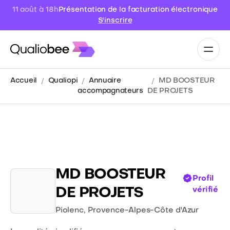
Présentation de la facturation électronique
11 août à 18h
S'inscrire
Accueil
Qualiopi
Annuaire
MD BOOSTEUR
accompagnateurs
DE PROJETS
MD BOOSTEUR
Profil
DE PROJETS
vérifié
Piolenc
,
Provence-Alpes-Côte d'Azur