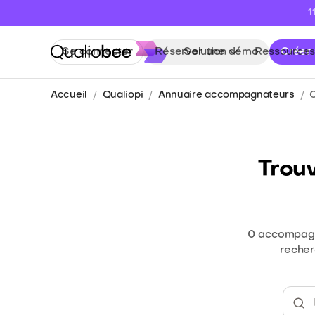
1
Se connecter
Réserver une démo
Solution
Ressources
Créer
Accueil
Qualiopi
Annuaire accompagnateurs
Trou
0
accompagna
recher