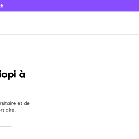
re
opi à
sitaire et de
tiaire.