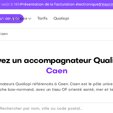
1 août à 18h
Présentation de la facturation électronique
S'inscri
 un compte
A propos
Tarifs
Qualiopi
Caen
vez un accompagnateur Quali
Caen
teurs Qualiopi référencés à Caen. Caen est le pôle univer
che bas-normand, avec un tissu OF orienté santé, mer et ter