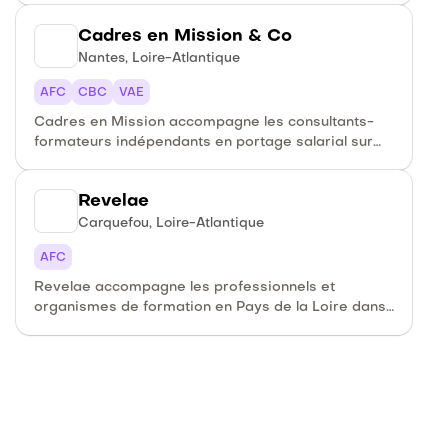
conseil et administratif formation.
Cadres en Mission & Co
Nantes, Loire-Atlantique
AFC
CBC
VAE
Cadres en Mission accompagne les consultants-
formateurs indépendants en portage salarial sur
l'ingénierie de formation, la stratégie qualité et
l'audit Qualiopi.
Revelae
Carquefou, Loire-Atlantique
AFC
Revelae accompagne les professionnels et
organismes de formation en Pays de la Loire dans
leurs démarches qualité et leur certification
Qualiopi.